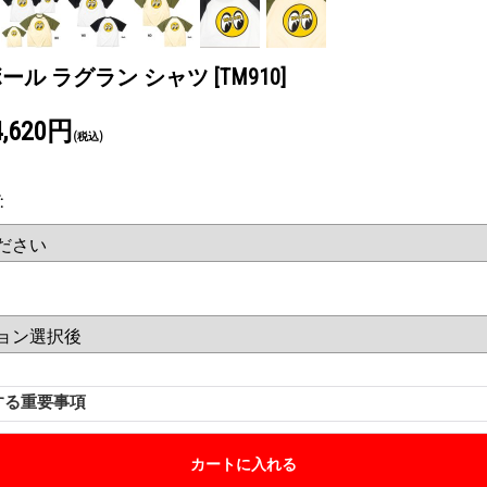
ボール ラグラン シャツ
[TM910]
4,620円
(税込)
:
する重要事項