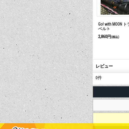
ロングスリーブ T
MOON Equipped ファブリック ポ
Go! with MOO
ケット Tシャツ
ベルト
4,290円～5,170円
2,860円
)
(税込)
(税込)
レビュー
0
件