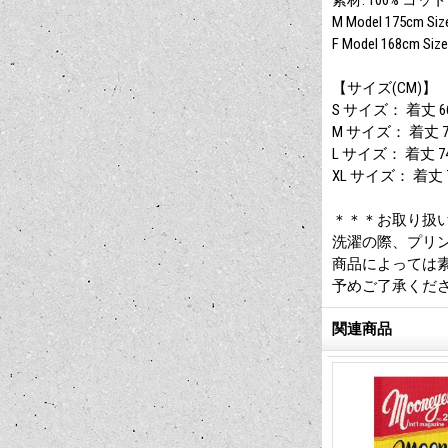
素材: 100% コットン 
M Model 175cm Siz
F Model 168cm Size
【サイズ(CM)】
S サイズ： 着丈 66
M サイズ： 着丈 70
L サイズ： 着丈 74
XL サイズ： 着丈 7
＊＊＊お取り扱
洗濯の際、プリ
商品によっては
予めご了承くだ
関連商品