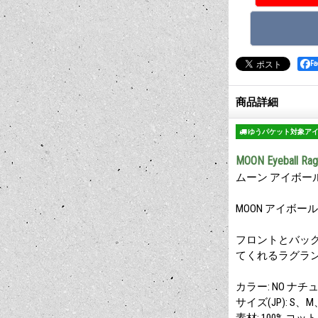
F
商品詳細
ゆうパケット対象ア
MOON Eyeball Ragl
ムーン アイボー
MOON アイボー
フロントとバック
てくれるラグラン
カラー: NO ナ
サイズ(JP): S、M