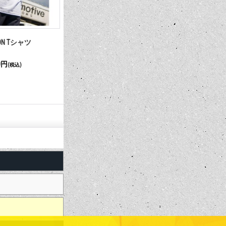
OON Tシャツ
アイボール ボウ タイ ビブ
MOON ア
ャツ
0円
1,980円
6,820円～7,
(税込)
(税込)