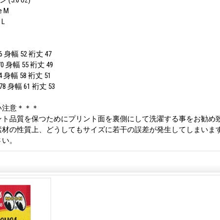
(5.6 oz)
e M
 L
 身幅 52 裄丈 47
 身幅 55 裄丈 49
 身幅 58 裄丈 51
8 身幅 61 裄丈 53
い注意＊＊＊
ント品質を保つためにプリント面を裏側にして洗濯する事をお勧め
素材の性質上、どうしてもサイズに若干の誤差が発生してしまいま
さい。