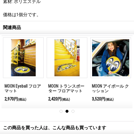
素材: ポリエステル
価格は1個分です。
関連商品
MOON Eyeball フロア
MOON トランスポー
MOON アイボール ク
マット
ター フロアマット
ッション
2,970円
2,420円
3,520円
(税込)
(税込)
(税込)
この商品を買った人は、こんな商品も買っています