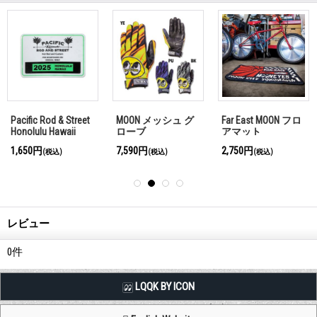
Pacific Rod & Street
MOON メッシュ グ
Far East MOON フロ
Honolulu Hawaii
ローブ
アマット
2025 パーキング パ
1,650円
7,590円
2,750円
(税込)
(税込)
(税込)
ーミット ウィンド
ウ ステッカー
レビュー
0
件
LQQK BY ICON