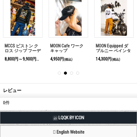
MCCS ピストン ク
MOON Cafe ワーク
MOON Equipped ダ
ロス ジップ フーデ
キャップ
ブルニー ペインタ
ィー
ー パンツ
8,800円～9,900円
4,950円
14,300円
(税込)
(税込)
(税込)
レビュー
0
件
LQQK BY ICON
English Website