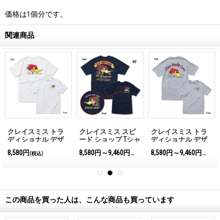
価格は1個分です。
関連商品
クレイスミス トラ
クレイスミス スピ
クレイスミス トラ
ディショナル デザ
ード ショップ Tシャ
ディショナル デザ
イン Tシャツ ホワイ
ツ
イン Tシャツ
8,580円
8,580円～9,460円
8,580円～9,460円
(税込)
(税込)
(税込)
ト
この商品を買った人は、こんな商品も買っています