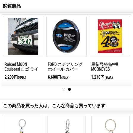
関連商品
Raised MOON
FORD ステアリング
最新号発売中!!
Equipped ロゴ ライ
ホイール カバー
MQQNEYES
センス プレート フ
International
2,200円
6,600円
1,210円
(税込)
(税込)
(税込)
レーム
Magazine No.28 2026
この商品を買った人は、こんな商品も買っています