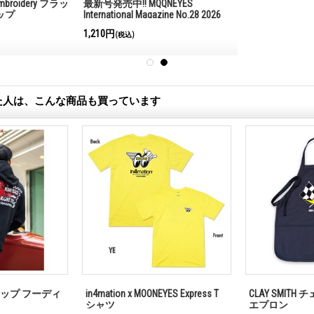
k Embroidery フラッ
最新号発売中!! MQQNEYES
ップ
International Magazine No.28 2026
1,210円
(税込)
た人は、こんな商品も買っています
N ジップ フーディ
in4mation x MOONEYES Express T
CLAY SMIT
シャツ
エプロン