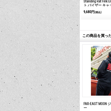
ビーニー キャップ
MOONEYES リーフ on バイザー キ
Standing Rat Fin
ャップ
ト バイザー キャ
4,950円
9,680円
(税込)
(税込)
この商品を買っ
コーデュロイ
HOME DEPOT バケツ
FAR-EAST MOO
ー