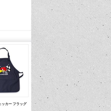
H チェッカー フラッグ
Go! with MOON トラベル ラゲッジ
MOONEYE
ベルト
ルト