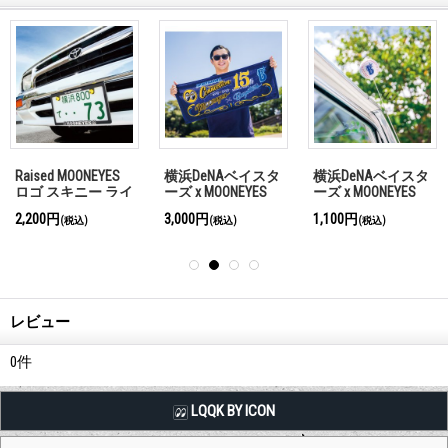
Raised MOONEYES
横浜DeNAベイスタ
横浜DeNAベイスタ
ロゴ スキニー ライ
ーズ x MOONEYES
ーズ x MOONEYES
センス プレート フ
2026 フェイス タオ
アンテナ トッパー
2,200円
3,000円
1,100円
(税込)
(税込)
(税込)
レーム
ル
レビュー
0
件
LQQK BY ICON