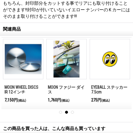
もちろん、封印部分をカットする事でリアにも取り付けること
ができます!!封印が付いていないイエロー ナンバーの K カーには
そのまま取り付けることができます!!!
関連商品
MOON WHEEL DISCS
MOON ファジー ダイ
EYEBALL ステッカー
IR 12インチ
ス
7.5cm
7,150円
1,760円
275円
(税込)
(税込)
(税込)
この商品を買った人は、こんな商品も買っています