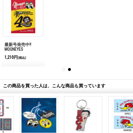
最新号発売中!!
MQQNEYES
International
1,210円
(税込)
Magazine No.28 2026
この商品を買った人は、こんな商品も買っています