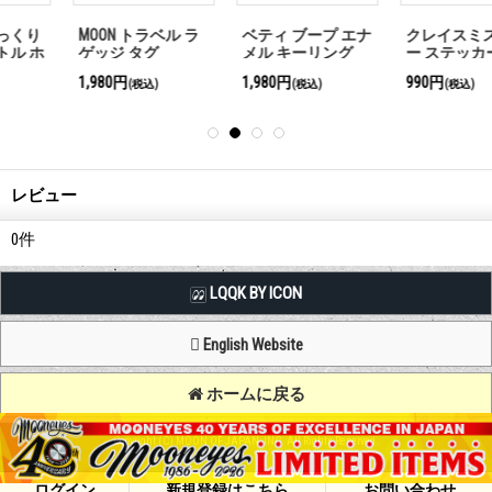
MOON トラベル ラ
ベティ ブープ エナ
クレイスミス カラ
ゲッジ タグ
メル キーリング
ー ステッカー
1,980円
1,980円
990円
(税込)
(税込)
(税込)
レビュー
0
件
LQQK BY ICON
English Website
ホームに戻る
Copyright (C) MOON OF JAPAN, INC. All Rights Reserved.
ログイン
新規登録はこちら
お問い合わせ