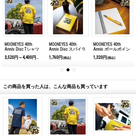
MOONEYES 40th
MOONEYES 40th
MOONEYES 40th
Anniv. Disc Tシャツ
Anniv. Disc スパイラ
Anniv. ボールポイン
ル ノートブック
ト ペン
3,520円～4,400円
1,760円
1,320円
)
(税込)
(税込)
(税込)
この商品を買った人は、こんな商品も買っています