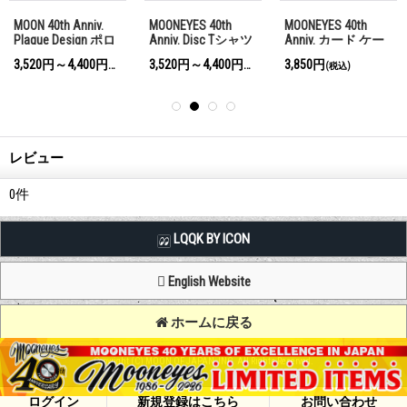
MOON 40th Anniv.
MOONEYES 40th
MOONEYES 40th
Plaque Design ポロ
Anniv. Disc Tシャツ
Anniv. カード ケー
シャツ
ス
3,520円～4,400円
3,520円～4,400円
3,850円
(税込)
(税込)
(税込)
レビュー
0
件
LQQK BY ICON
English Website
ホームに戻る
Copyright (C) MOON OF JAPAN, INC. All Rights Reserved.
ログイン
新規登録はこちら
お問い合わせ