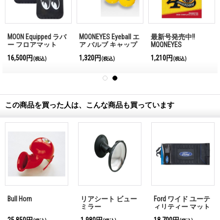
MOON Equipped ラバ
MOONEYES Eyeball エ
最新号発売中!!
ー フロアマット
ア バルブ キャップ
MQQNEYES
International
16,500円
1,320円
1,210円
(税込)
(税込)
(税込)
Magazine No.28 2026
この商品を買った人は、こんな商品も買っています
Bull Horn
リアシート ビュー
Ford ワイド ユーテ
ミラー
ィリティー マット
25,850円
1,980円
18,700円