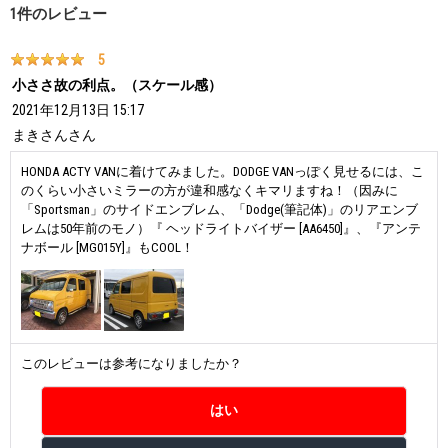
1
件のレビュー
5
小ささ故の利点。（スケール感）
2021年12月13日 15:17
まきさん
さん
HONDA ACTY VANに着けてみました。DODGE VANっぽく見せるには、こ
のくらい小さいミラーの方が違和感なくキマリますね！（因みに
「Sportsman」のサイドエンブレム、「Dodge(筆記体)」のリアエンブ
レムは50年前のモノ）『 ヘッドライトバイザー [AA6450]』、『アンテ
ナボール [MG015Y]』もCOOL！
このレビューは参考になりましたか？