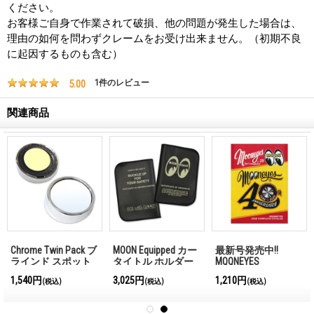
ください。
お客様ご自身で作業されて破損、他の問題が発生した場合は、
理由の如何を問わずクレームをお受け出来ません。（初期不良
に起因するものも含む）
5.00
1
件のレビュー
関連商品
Chrome Twin Pack ブ
MOON Equipped カー
最新号発売中!!
ラインド スポット
タイトル ホルダー
MQQNEYES
ミラー 2インチ
【車検証入れ】
International
1,540円
3,025円
1,210円
(税込)
(税込)
(税込)
Magazine No.28 2026