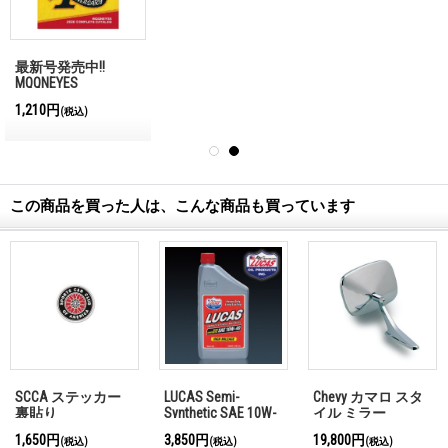
最新号発売中!!
MQQNEYES
International
1,210円
(税込)
Magazine No.28 2026
この商品を買った人は、こんな商品も買っています
SCCA ステッカー
LUCAS Semi-
Chevy カマロ スタ
裏貼り
Synthetic SAE 10W-
イル ミラー
40
1,650円
3,850円
19,800円
(税込)
(税込)
(税込)