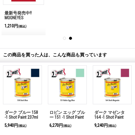
最新号発売中!!
MQQNEYES
International
1,210円
(税込)
Magazine No.28 2026
この商品を買った人は、こんな商品も買っています
ダーク ブルー 158
ロビン エッグ ブル
ダーク マゼンタ
-1 Shot Paint 237ml
ー 151 -1 Shot Paint
164 -1 Shot Paint
237ml
237ml
5,940円
6,270円
9,240円
(税込)
(税込)
(税込)