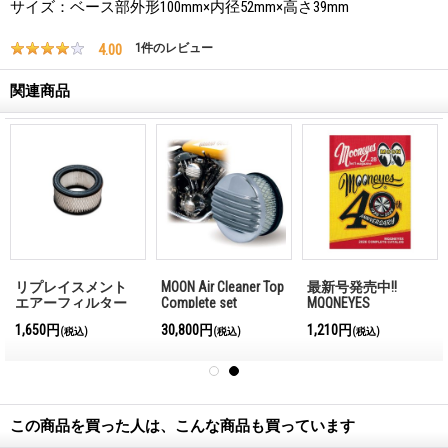
サイズ：ベース部外形100mm×内径52mm×高さ39mm
4.00
1
件のレビュー
関連商品
リプレイスメント
MOON Air Cleaner Top
最新号発売中!!
エアーフィルター
Complete set
MQQNEYES
International
1,650円
30,800円
1,210円
(税込)
(税込)
(税込)
Magazine No.28 2026
この商品を買った人は、こんな商品も買っています