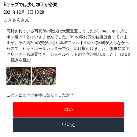
Eキャブでは少し加工が必要
2021年12月13日 13:28
まきさん
さん
同封されている写真付の取説は大変重宝しましたが、S&S Eキャブに
ポン着け！とはいきませんでした。3つの取付穴の位置は合っていま
すが、その内2つの穴が小さい為デフォルトのネジ(3/16)が入らなかっ
たので、ビットホールカッターで少し広げ取付けました。無事にエア
クリーナーも設置でき、ショベルヘッドの全容が現れました！（S＆S
ティアドロップカバーはカッコいいけど、凄く大きかったんだなとつ
...
続きを読む
くづく感じました）
このレビューは参考になりましたか？