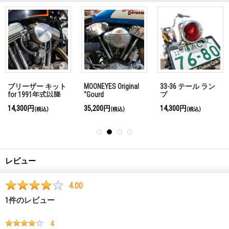
ブリーザー キット
MOONEYES Original
33-36 テール ラン
for 1991年式以降
"Gourd
プ
XL
Shape"Finned Air
14,300円
35,200円
14,300円
(税込)
(税込)
(税込)
Cleaner Cover
レビュー
4.00
1
件のレビュー
4