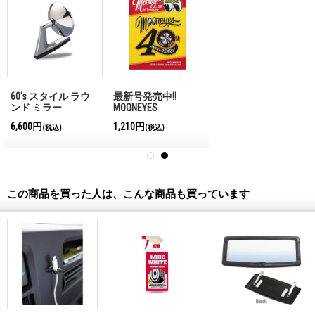
60's スタイル ラウ
最新号発売中!!
ンド ミラー
MQQNEYES
International
6,600円
1,210円
(税込)
(税込)
Magazine No.28 2026
この商品を買った人は、こんな商品も買っています