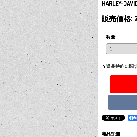
HARLEY-D
販売価格
:
数量
:
返品特約に関
F
商品詳細