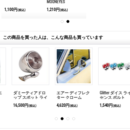
MQQNEYES
International
1,100円
1,210円
(税込)
(税込)
Magazine No.28 2026
この商品を買った人は、こんな商品も買っています
エアー ディフレク
Glitter ダイス ライ
冷やかし御免
ター クローム
センス ボルト
4,620円
1,540円
385円
(税込)
(税込)
(税込)