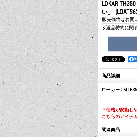
LOKAR T
い」
[LOATS6
販売価格は
お問
返品特約に関
F
商品詳細
ローカー GM T
＊価格が変動し
こちらのアイテ
関連商品