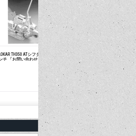
0 ATシフター 6〜12イ
LOKAR TH400 テールマウント AT
LOKAR TH
合わせください
シフター 6〜12インチ 「お問い
シフター 1
合わせください」
せください