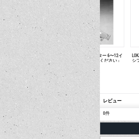
ルマウント AT
LOKAR TH400 ATシフター 6〜12イ
LOKAR TH350 
 「お問い合わ
ンチ 「お問い合わせください」
シフター 6〜12
合わせください
レビュー
0
件