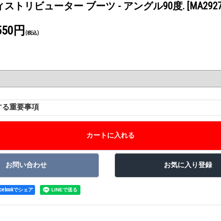
ストリビューター ブーツ - アングル90度.
[MA2927
550円
(税込)
する重要事項
acebookでシェア