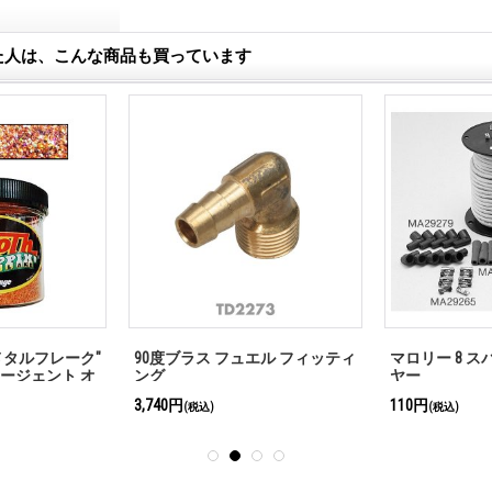
た人は、こんな商品も買っています
TH メタルフレーク"
90度ブラス フュエル フィッティ
マロリー 8 
 (エージェント オ
ング
ヤー
3,740円
110円
(税込)
(税込)