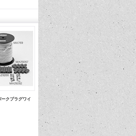
スパークプラグワイ
MOON Spark プラグ ワイヤー セ
MOON ラ
ット V8 90度
ー用 ガス
16,500円
550円
(税込)
(税込)