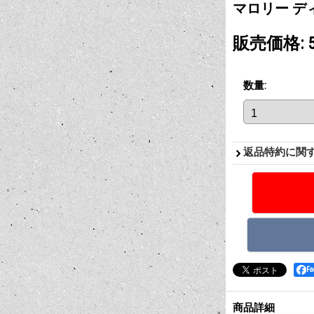
マロリー ディ
販売価格
:
数量
:
返品特約に関
F
商品詳細