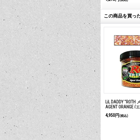
この商品を買っ
ル フィッティ
ロワーリング ブロック (3インチ)
LiL DADDY "RO
AGENT ORANGE
レンジ)
9,900円
4,950円
(税込)
(税込)