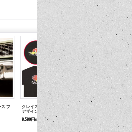
トラディショナル
ロード ・ ランナー デカール
MOON DISC
ャツ
25cm
8,470円
9,900円
(税込)
(税込)