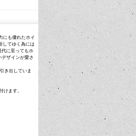
量かつ空力にも優れたホイ
記録更新してゆく為には
現代に至ってもホ
いデザインが愛さ
を引き出していま
付けます。