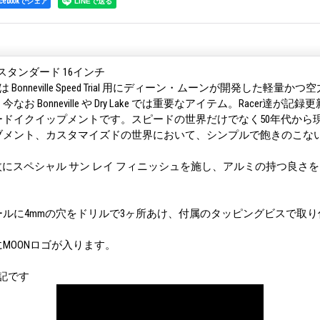
acebookでシェア
スタンダード 16インチ
Discs は Bonneville Speed Trial 用にディーン・ムーンが開発した軽
お Bonneville や Dry Lake では重要なアイテム。Racer達が
ードイクイップメントです。スピードの世界だけでなく50年代から
ブメント、カスタマイズドの世界において、シンプルで飽きのこな
。
枚にスペシャル サン レイ フィニッシュを施し、アルミの持つ良さ
ルに4mmの穴をドリルで3ヶ所あけ、付属のタッピングビスで取り
MOONロゴが入ります。
記です