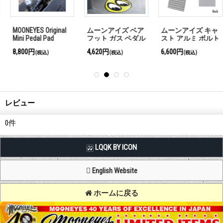
MOONEYES Original
ムーンアイズ ベア
ムーンアイズ キャ
Mini Pedal Pad
フット ガス ペダル
スト アルミ ボルト
Lサイズ
オン フット ペダル
8,800円
4,620円
6,600円
(税込)
(税込)
(税込)
レビュー
0
件
LQQK BY ICON
English Website
ホームに戻る
Copyright (C) MOON OF JAPAN, INC. All Rights Reserved.