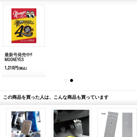
最新号発売中!!
MQQNEYES
International
1,210円
(税込)
Magazine No.28 2026
この商品を買った人は、こんな商品も買っています