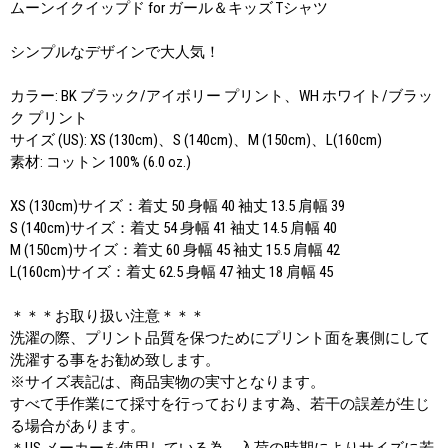
ムーンイクイップド for ガール＆キッズ Tシャツ
シンプルなデザインで大人気！
カラー: BK ブラック/アイボリー プリント、WH ホワイト/ブラッ
ク プリント
サイズ (US): XS (130cm)、S (140cm)、M (150cm)、L(160cm)
素材: コットン 100% (6.0 oz.)
XS (130cm)サイズ：着丈 50 身幅 40 袖丈 13.5 肩幅 39
S (140cm)サイズ：着丈 54 身幅 41 袖丈 14.5 肩幅 40
M (150cm)サイズ：着丈 60 身幅 45 袖丈 15.5 肩幅 42
L(160cm)サイズ：着丈 62.5 身幅 47 袖丈 18 肩幅 45
＊＊＊お取り扱い注意＊＊＊
洗濯の際、プリント品質を保つためにプリント面を裏側にして
洗濯する事をお勧め致します。
※サイズ表記は、商品実物の実寸となります。
すべて手作業にて採寸を行っております為、若干の誤差が生じ
る場合があります。
＊US メーカーを使用している為、入荷の時期によりサイズに若