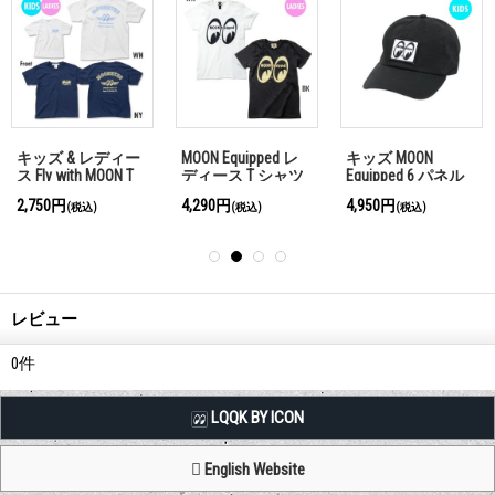
キッズ & レディー
MOON Equipped レ
キッズ MOON
ス Fly with MOON T
ディース T シャツ
Equipped 6 パネル
シャツ
キャップ
2,750円
4,290円
4,950円
(税込)
(税込)
(税込)
レビュー
0
件
LQQK BY ICON
English Website