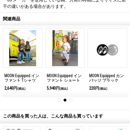
干の違いがある場合があります。
関連商品
MOON Equipped イン
MOON Equipped イン
MOON Equipped カン
ファント Tシャツ
ファント ショート
バッジ ブラック
パンツ
2,640円
5,940円
220円
)
(税込)
(税込)
(税込)
この商品を買った人は、こんな商品も買っています