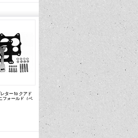
takeマニフォール
パワープラスIntakeマニフォール
フィッティ
゜サティン
ド SB CHV Crosswindサティン
テーク マ
3,080円
(税込)