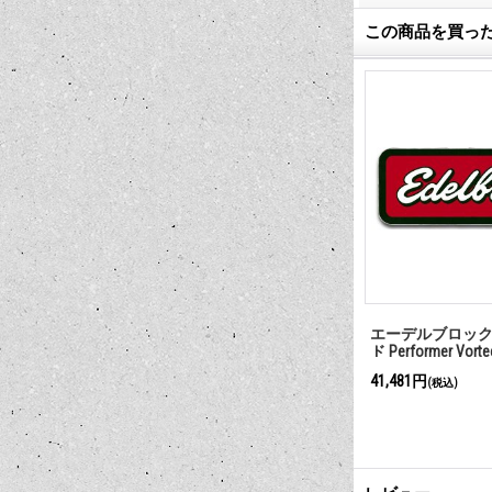
この商品を買っ
eマニフォール
4バレル カーブレター to クアド
パワープラスInt
ラジェット マニフォールド（ベ
ド SB Chevy 1
ース）
11,550円
(税込)