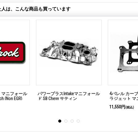
た人は、こんな商品も買っています
akeマニフォール
パワープラスIntakeマニフォール
パワープラスIn
80゜ポリッシュ
ド SB Chevy 180゜サティン
ド SB d 180
46,200円
(税込)