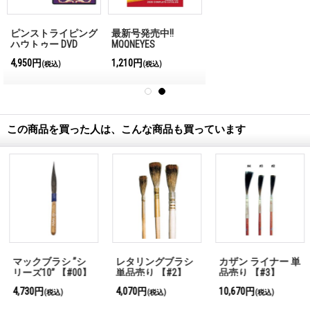
ピンストライピング
最新号発売中!!
ハウトゥー DVD
MQQNEYES
International
4,950円
1,210円
(税込)
(税込)
Magazine No.28 2026
この商品を買った人は、こんな商品も買っています
レタリングブラシ
カザン ライナー 単
マックブラシ アウ
単品売り 【#2】
品売り 【#3】
トライナー 単品売
り 【#2】
4,070円
10,670円
2,200円
(税込)
(税込)
(税込)