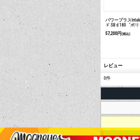
p STD
パワープラスIntakeマニフォール
パワープラスInt
 「お問い合わせ
ド BB Chevy 180゜ポリッシュ
ド SB CHV Cros
47,300円
(税込)
レビュー
0
件