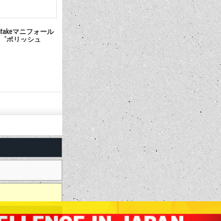
takeマニフォール
パワープラスIntakeマニフォール
パワープラス
 360゜サティン
ド BB Chevy 180゜サティン
ド SB Che
36,300円
(税込)