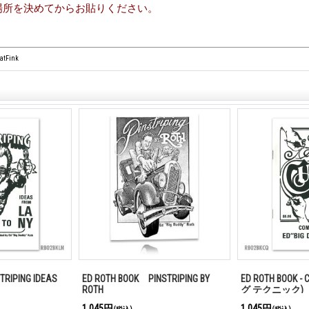
場所を決めてからお貼りください。
tFink
STRIPING IDEAS
ED ROTH BOOK PINSTRIPING BY
ED ROTH BOOK -
ROTH
グ テクニック)
1,045円
1,045円