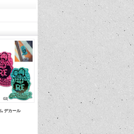
(税込)
リズム デカール
Rat Fink モンスター ステッカー 1
Rat Fink M
9×5.7cm
1,100円
660円
(税込)
(税込)