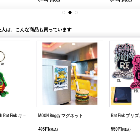
(税込)
(税込)
た人は、こんな商品も買っています
th Rat Fink キ－
MOON Buggy マグネット
Rat Fink プ
495円
550円
(税込)
(税込)