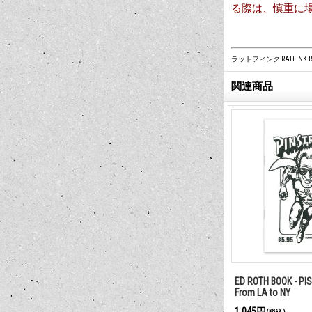
る際は、慎重に
ラットフィンク RATFINK Ra
関連商品
 デカール
Rat Fink Made in USA ステッカー
ED ROTH BOOK - PI
From LA to NY
1,100円
1,045円