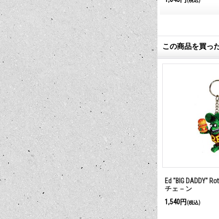
(税込)
(税込)
この商品を買っ
ompany マグネ
Rat Fink デカール S 8 x 5.5cm
Ed "BIG DADDY" Ro
チェ－ン
440円
1,540円
(税込)
(税込)