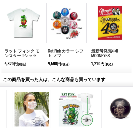
ラット フィンク モ
Rat Fink カラー シフ
最新号発売中!!
ンスター Tシャツ
ト ノブ
MQQNEYES
"Standing Rat Fink"
International
6,820円
9,680円
1,210円
(税込)
(税込)
(税込)
Magazine No.28 2026
この商品を買った人は、こんな商品も買っています