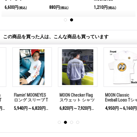
International
6,600円
880円
1,210円
込)
(税込)
(税込)
(税込)
Magazine No.28 2026
この商品を買った人は、こんな商品も買っています
MOON Checker Flag
MOON Classic
MOONEYES Racing
スウェット シャツ
Eyeball Logo Tシャ
Div T シャツ
ツ
6,820円～7,920円
4,950円～6,160円
3,740円～5,500円
(税込)
(税込)
(税込)