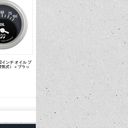
l Air バルブ キャッ
HOT ROD ノスタルジック ステッ
MOON Equ
カー COBRA JET ウィンドー デカ
ー テンプ
ール
＞
2,200円
22,000円
(税込)
(税込