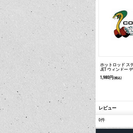
 クリップ
MOON Equipped 2インチ オイル プ
Chromed ピスト
レッシャー（電気式）＜ブラッ
ルト
ク＞
22,000円
2,750円
(税込)
(税込)
レビュー
0
件