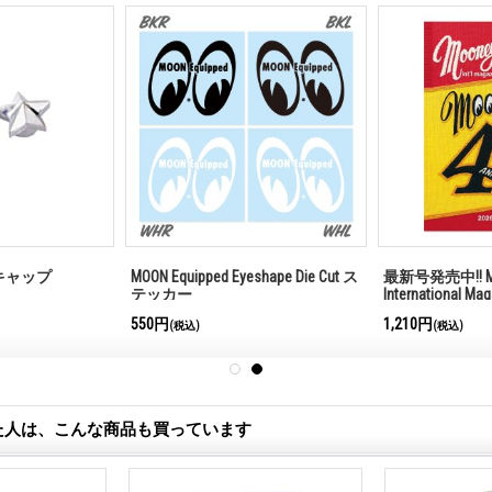
 キャップ
MOON Equipped Eyeshape Die Cut ス
最新号発売中!! M
テッカー
International Ma
550円
1,210円
(税込)
(税込)
た人は、こんな商品も買っています