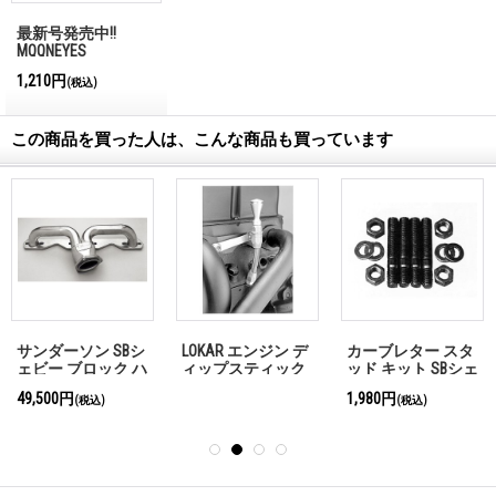
最新号発売中!!
MQQNEYES
International
1,210円
(税込)
Magazine No.28 2026
この商品を買った人は、こんな商品も買っています
サンダーソン SBシ
LOKAR エンジン デ
カーブレター スタ
ェビー ブロック ハ
ィップスティック
ッド キット SBシェ
ガー アン ペインテ
SB シェビー '80-
ビー用 2インチ
49,500円
1,980円
(税込)
(税込)
ィド
「お問い合わせく
ださい」