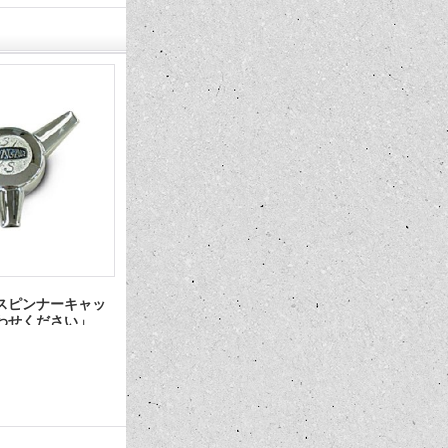
ジン ディップスティ
42 フォード WV2009-A 「お問い
クローム オル
ォード 「お問い合わ
合わせください」
フォード 
い」