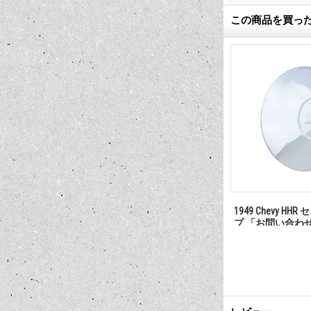
この商品を買っ
 キャップ
クレーガー用 スピンナーキャッ
42 フォード WV2
さい」
プ 「お問い合わせください」
わせください」
28,600円
(税込)