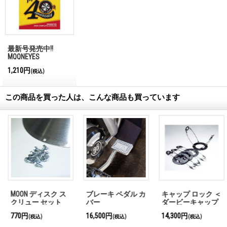
最新号発売中!!
MQQNEYES
International
1,210円
(税込)
Magazine No.28 2026
この商品を買った人は、こんな商品も買っています
MOON ディスク ス
ブレーキ ペダル カ
キャップ ロック ＜
クリュー セット
バー
ダービーキャップ
用＞
770円
16,500円
14,300円
(税込)
(税込)
(税込)