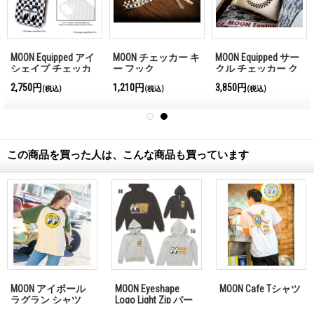
MOON Equipped アイ
MOON チェッカー キ
MOON Equipped サー
シェイプ チェッカ
ー フック
クル チェッカー ク
ー iPhone 16 ハード
ッション カバー
2,750円
1,210円
3,850円
(税込)
(税込)
(税込)
ケース クリア
この商品を買った人は、こんな商品も買っています
MOON アイボール
MOON Eyeshape
MOON Cafe Tシャツ
ラグラン シャツ
Logo Light Zip パー
カー