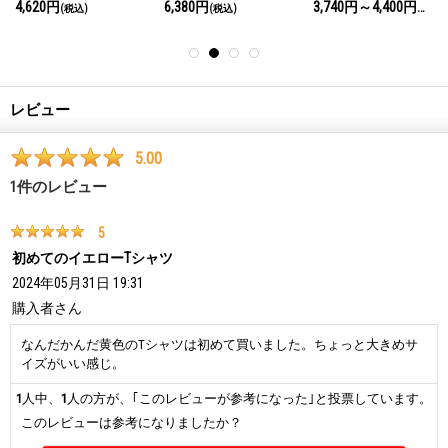
4,620円
6,380円
3,740円～4,400円
(税込)
(税込)
(税込)
レビュー
5.00
1
件のレビュー
5
初めてのイエローTシャツ
2024年05月31日 19:31
購入者
さん
なんだかんだ黄色のTシャツは初めて買いました。ちょっと大きめサ
イズがいい感じ。
1
人中、
1
人の方が、｢このレビューが参考になった｣と投票しています。
このレビューは参考になりましたか？