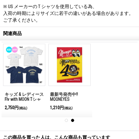
※ US メーカーの T シャツを使用している為、
入荷の時期によりサイズに若干の違いがある場合があります。
ご了承ください。
関連商品
キッズ & レディース
最新号発売中!!
Fly with MOON Tシャ
MQQNEYES
ツ
International
2,750円
1,210円
)
(税込)
(税込)
Magazine No.28 2026
この商品を買った人は、こんな商品も買っています