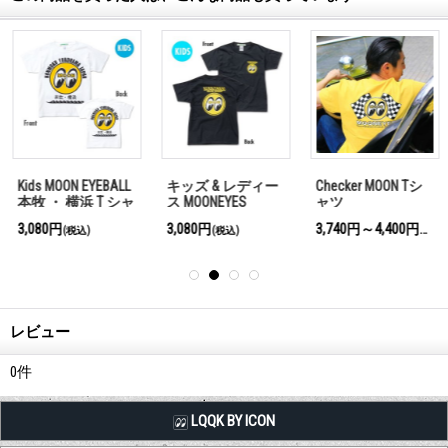
Kids MOON EYEBALL
キッズ & レディー
Checker MOON Tシ
本牧 ・ 横浜 T シャ
ス MOONEYES
ャツ
ツ
Racing Division Tシ
3,080円
3,080円
3,740円～4,400円
(税込)
(税込)
(税込)
ャツ
レビュー
0
件
LQQK BY ICON