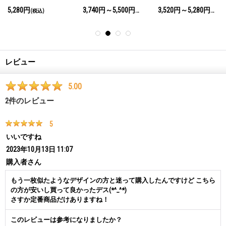
ツ
5,280円
3,740円～5,500円
3,520円～5,280円
(税込)
(税込)
(税込)
レビュー
5.00
2
件のレビュー
5
いいですね
2023年10月13日 11:07
購入者
さん
もう一枚似たようなデザインの方と迷って購入したんですけど こちら
の方が安いし買って良かったデス(*^_^*)
さすか定番商品だけありますね！
このレビューは参考になりましたか？