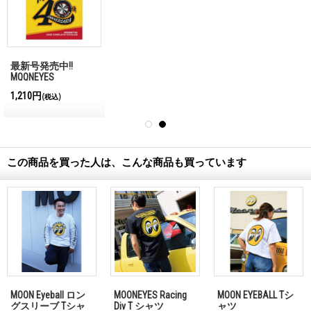
最新号発売中!!
MQQNEYES
International
1,210円
(税込)
Magazine No.28 2026
この商品を買った人は、こんな商品も買っています
MOON Eyeball ロン
MOONEYES Racing
MOON EYEBALL Tシ
グスリーブ Tシャ
Div T シャツ
ャツ