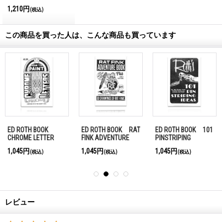
International
1,210円
(税込)
Magazine No.28 2026
この商品を買った人は、こんな商品も買っています
ED ROTH BOOK
ED ROTH BOOK RAT
ED ROTH BOOK 101
CHROME LETTER
FINK ADVENTURE
PINSTRIPING
1,045円
1,045円
1,045円
(税込)
(税込)
(税込)
レビュー