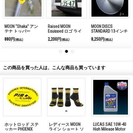
MOON "Shaka" アン
Raised MOON
MOON DISCS
テナ トッパー
Equipped ロゴ ライ
STANDARD 13インチ
センス プレート フ
880円
2,200円
8,250円
(税込)
(税込)
(税込)
レーム
この商品を買った人は、こんな商品も買っています
ホットロッド ステ
レディース MOON
LUCAS SAE 10W-40
ッカー PHOENIX
ライン ショート ソ
High Mileage Motor