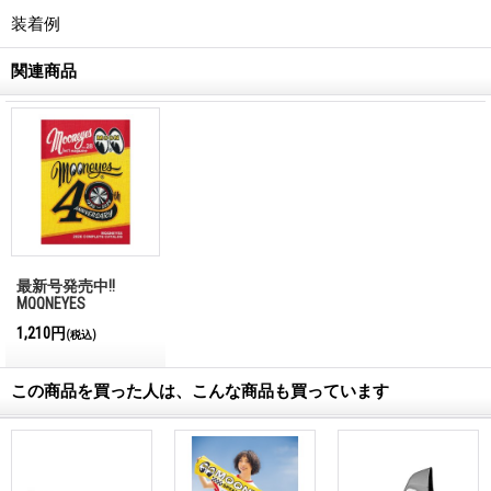
装着例
関連商品
最新号発売中!!
MQQNEYES
International
1,210円
(税込)
Magazine No.28 2026
この商品を買った人は、こんな商品も買っています