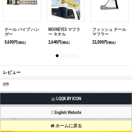
ラ
フィッシュ テール
スミシーズ グラス
28-31 テール ラ
マフラー
パック マフラー
プ用 テールレン
22,000円
27,500円
3,300円
(税込)
(税込)
(税込)
レビュー
0
件
LQQK BY ICON
English Website
ホームに戻る