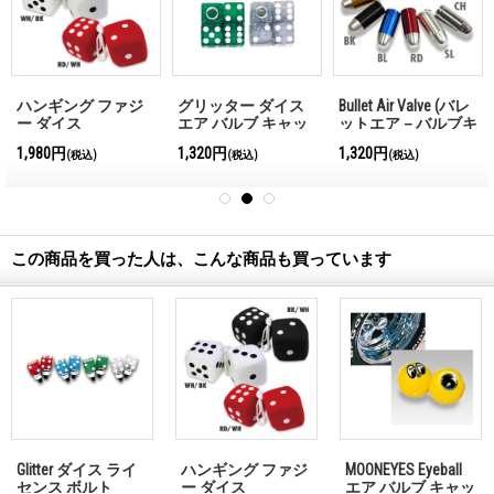
ハンギング ファジ
グリッター ダイス
Bullet Air Valve (バレ
ー ダイス
エア バルブ キャッ
ットエア－バルブキ
プ
ャップ）
1,980円
1,320円
1,320円
(税込)
(税込)
(税込)
この商品を買った人は、こんな商品も買っています
Glitter ダイス ライ
ハンギング ファジ
MOONEYES Eyeball
センス ボルト
ー ダイス
エア バルブ キャッ