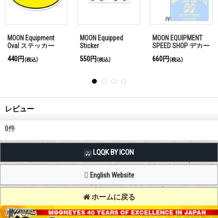
N EQUIPMENT
MOON Equipped Oval
MOON Equipped
MOON
ED SHOP デカー
Rubber Key Ring
Cross XS ステッカ
4e
ー(MQD020XS)
円
880円
330円
1,1
(税込)
(税込)
(税込)
レビュー
0
件
LQQK BY ICON
English Website
ホームに戻る
Copyright (C) MOON OF JAPAN, INC. All Rights Reserved.