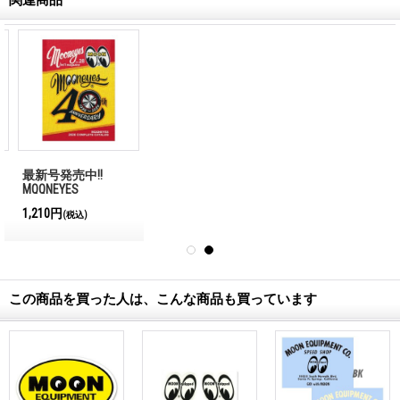
関連商品
最新号発売中!!
MQQNEYES
International
1,210円
(税込)
Magazine No.28 2026
この商品を買った人は、こんな商品も買っています