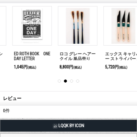
ー
エックス キャリバ
マックブラシ アウ
レタリングブラシ
ー ストライパー 単
トライナー 単品売
単品売り 【#2】
品売り 【#000】
り 【#2】
5,720円
2,200円
4,070円
(税込)
(税込)
(税込)
レビュー
0
件
LQQK BY ICON