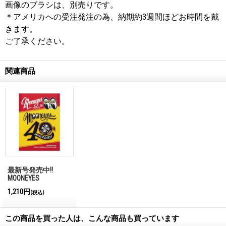
画像のブラシは、別売りです。
＊アメリカへの受注発注の為、納期約3週間ほどお時間を戴
きます。
ご了承ください。
関連商品
最新号発売中!!
MQQNEYES
International
1,210円
(税込)
Magazine No.28 2026
この商品を買った人は、こんな商品も買っています