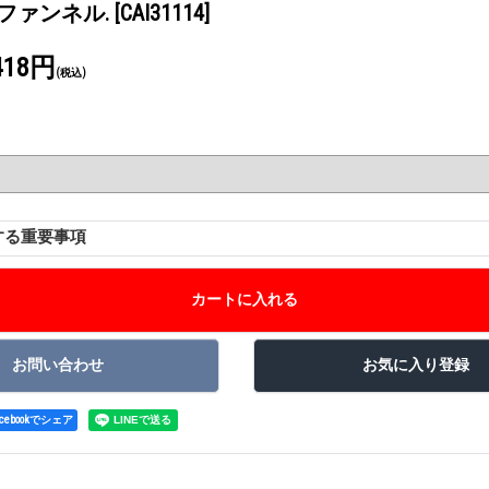
トファンネル.
[CAI31114]
418円
(税込)
する重要事項
acebookでシェア