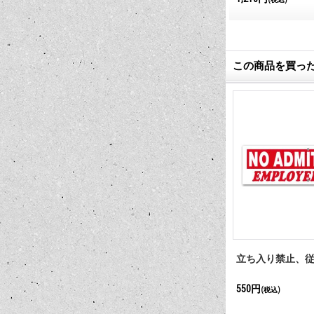
この商品を買っ
 ラッカー ス
MOON Roadster メタル サイン
立ち入り禁止、
5,500円
550円
(税込)
(税込)