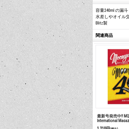
容量240ml の
水差しやオイル
Blitz製
関連商品
ー フロアーマット
MOON Equipped ラバー フロアマッ
最新号発売中!! MQQ
ト
International Maga
16,500円
1,210円
(税込)
(税込)