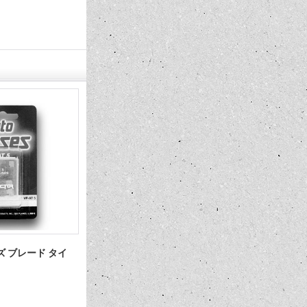
ズ ブレード タイ
USV Caution フラット カード ホ
【30%OFF
ルダー
ル ストライ
1,760円
4,235円
(税込)
(税込)