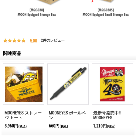
5.00
2
件のレビュー
関連商品
MOONEYES ストレー
MOONEYES ボールペ
最新号発売中!!
ジ トート
ン
MQQNEYES
International
3,960円
660円
1,210円
(税込)
(税込)
(税込)
Magazine No.28 2026