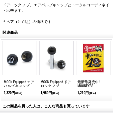
ドアロック ノブ、エアバルブキャップとトータルコーディネイ
ト出来ます。
＊ペア（2つ1組）の価格です
関連商品
MOON Equipped エア
MOON Equipped ドア
最新号発売中!!
バルブ キャップ
ロック ノブ
MQQNEYES
International
1,320円
1,980円
1,210円
(税込)
(税込)
(税込)
Magazine No.28 2026
この商品を買った人は、こんな商品も買っています