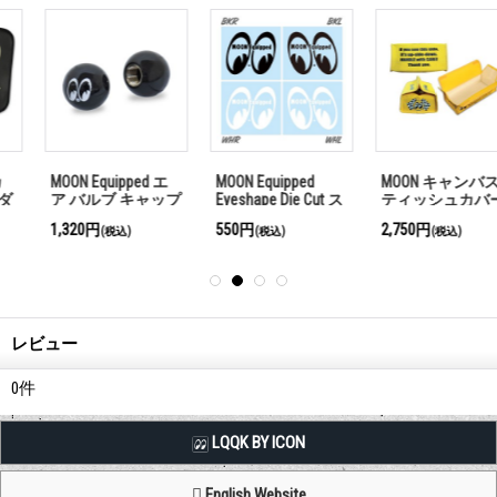
MOON キャンバス
Rat Fink ヘッド ラ
Raised MOON
ティッシュカバー
イセンス ボルト
Equipped ロゴ ライ
センス プレート フ
2,750円
2,860円
2,200円
(税込)
(税込)
(税込)
レーム
レビュー
0
件
LQQK BY ICON
English Website