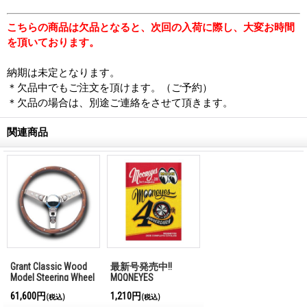
こちらの商品は欠品となると、次回の入荷に際し、大変お時間
を頂いております。
納期は未定となります。
＊欠品中でもご注文を頂けます。（ご予約）
＊欠品の場合は、別途ご連絡をさせて頂きます。
関連商品
Grant Classic Wood
最新号発売中!!
Model Steering Wheel
MQQNEYES
34cm
International
61,600円
1,210円
(税込)
(税込)
Magazine No.28 2026