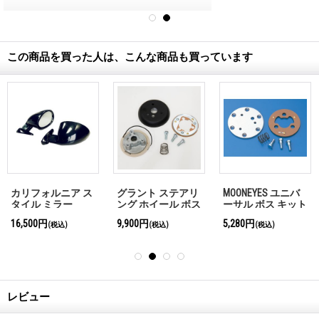
この商品を買った人は、こんな商品も買っています
カリフォルニア ス
グラント ステアリ
MOONEYES ユニバ
タイル ミラー
ング ホイール ボス
ーサル ボス キット
アダプター キット
16,500円
9,900円
5,280円
(税込)
(税込)
(税込)
GB3000番代
レビュー