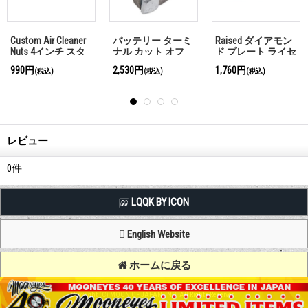
er
バッテリー ターミ
Raised ダイアモン
ムーンアイズ ク
タ
ナル カット オフ
ド プレート ライセ
シック ダイレク
ウイング ナット
ンス プレート フレ
ゲージ フュエル
2,530円
1,760円
7,700円
(税込)
(税込)
(税込)
ーム
レス0-15psi
レビュー
0
件
LQQK BY ICON
English Website
ホームに戻る
Copyright (C) MOON OF JAPAN, INC. All Rights Reserved.