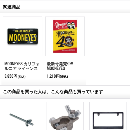
関連商品
MOONEYES カリフォ
最新号発売中!!
ルニア ライセンス
MQQNEYES
プレート ブラック
International
3,850円
1,210円
(税込)
(税込)
Magazine No.28 2026
この商品を買った人は、こんな商品も買っています