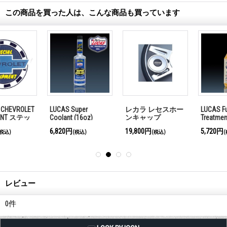
この商品を買った人は、こんな商品も買っています
ホー
LUCAS Fuel
LUCAS Transmission
LUCAS Heavy Dut
Treatment
Fix
Oil Stabilizer
5,720円
6,490円
6,490円
(税込)
(税込)
(税込)
レビュー
0
件