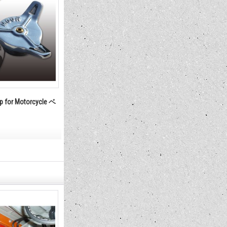
p for Motorcycle ベ
MOONEYES ORIGINAL エマージェン
最新号発売中!! 
シー タンク
International 
35,200円
1,210円
(税込)
(税込)