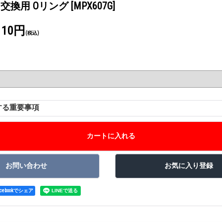
ap - 交換用 Oリング
[MPX607G]
110円
(税込)
する重要事項
acebookでシェア