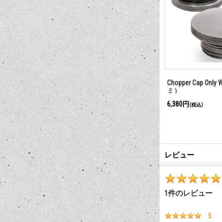
ANK
MOON Spinner Cap for Motorcycle
Chopper Cap Only
ベント付き
ミ）
22,000円
6,380円
(税込)
(税込)
レビュー
1
件のレビュー
5