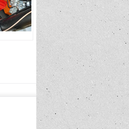
Steel Bung Only
MOONEYES O
Tank 【
ク】
4,620円
35,200円
(税込)
(税込