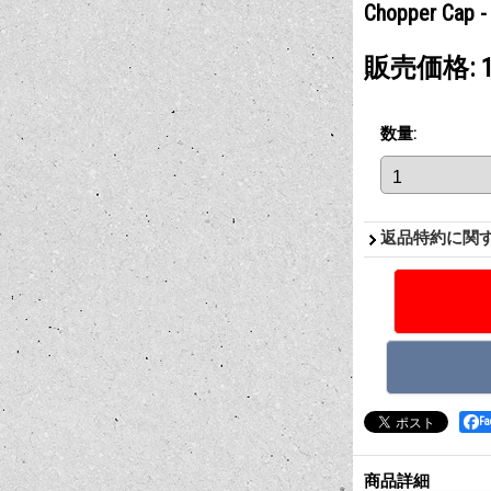
Chopper C
販売価格
:
数量
:
返品特約に関
F
商品詳細