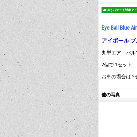
ゆうパケット対象ア
Eye Ball Blue Ai
アイボール ブ
丸型エア－バル
2個で 1セット
お車の場合は 2
他の写真