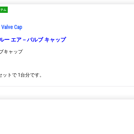
イテム
r Valve Cap
ルー エア－バルブ キャップ
ブキャップ
セットで 1台分です。