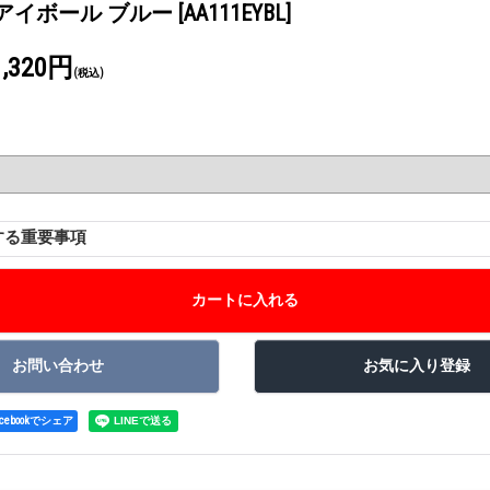
 Cap アイボール ブルー
[AA111EYBL]
1,320円
(税込)
する重要事項
acebookでシェア