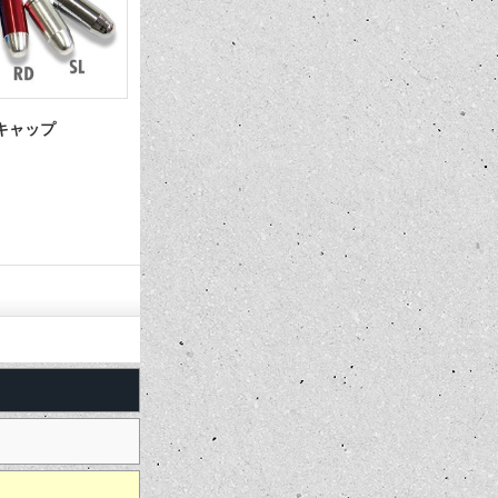
(エア－バルブキャッ
Star ライセンス ボルト
Dollar 
ト
1,540円
1,540円
(税込)
(税込)