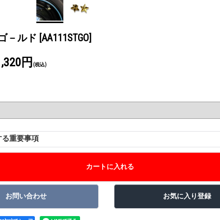
lve ゴ－ルド
[AA111STGO]
1,320円
(税込)
する重要事項