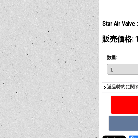
Star Air Va
販売価格
:
数量
:
返品特約に関