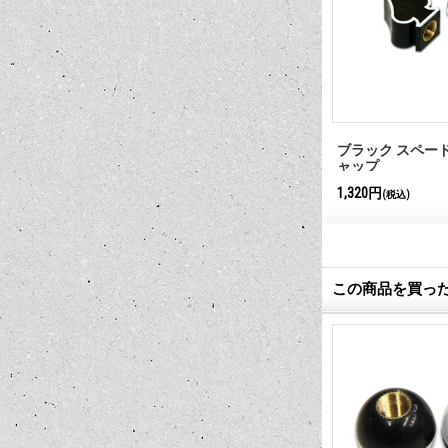
ブ
Rat Fink Air Valve Cap (ラットフィ
ブラック スペード
ンク エア－バルブ キャップ）
ャップ
2,090円
1,320円
(税込)
(税込)
この商品を買っ