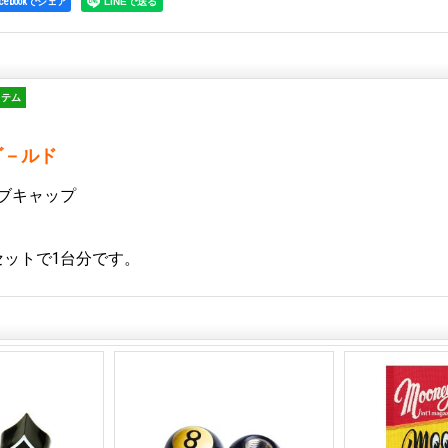
acebookでシェア
イテム
ve ゴ－ルド
ブキャップ
セットで1台分です。