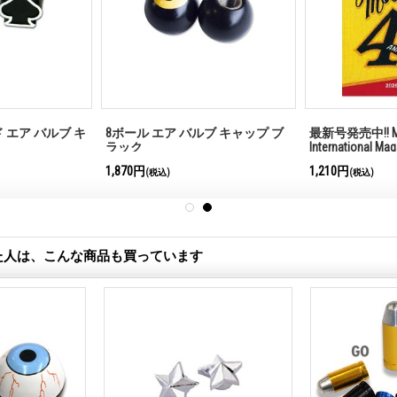
 エア バルブ キ
8ボール エア バルブ キャップ ブ
最新号発売中!! M
ラック
International Ma
1,870円
1,210円
(税込)
(税込)
た人は、こんな商品も買っています