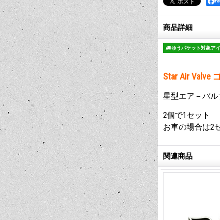
F
商品詳細
ゆうパケット対象ア
Star Air Val
星型エア－バル
2個で1セット
お車の場合は2
関連商品