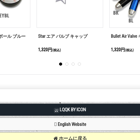
ロゴ キーチェーン
Bullet Air Valve (バレットエア－バ
Air Valve
ルブキャップ）
プ）
1,320円
1,320円
(税込)
(税込)
LQQK BY ICON
English Website
ホームに戻る