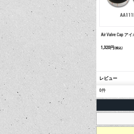
ャップ
Bullet Air Valve キャップ
Ford オーバル 
1,320円
1,980円
(税込)
(税込)
レビュー
0
件