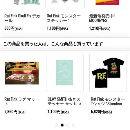
Rat Fink Skull Fly デカ
Rat Fink モンスター
最新号発売中!!
ール
ステッカー 1
MQQNEYES
International
660円
1,100円
1,210円
(税込)
(税込)
(税込)
Magazine No.28 2026
この商品を買った人は、こんな商品も買っています
Rat Fink ラグ マッ
CLAY SMITH 抜きス
Rat Fink モンスター
ト
テッカー セット ＜
Tシャツ "Standing
ホワイト＞
Rat Fink" ブラック
2,860円
1,100円
6,820円
(税込)
(税込)
(税込)