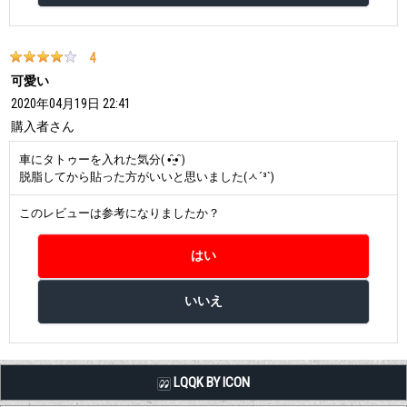
4
可愛い
2020年04月19日 22:41
購入者
さん
車にタトゥーを入れた気分( •̑‧̮•̑ )
脱脂してから貼った方がいいと思いました(ㅅ´³`)
このレビューは参考になりましたか？
LQQK BY ICON